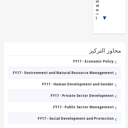
Information
and
Communications
Technologies
1/3
FY17 -
Other
Education
FY17 -
Health
FY17 -
Mining
ور التركيز
FY17 - Economic Policy
FY17 - Environment and Natural Resource Management
FY17 - Human Development and Gender
FY17 - Private Sector Development
FY17 - Public Sector Management
FY17 - Social Development and Protection