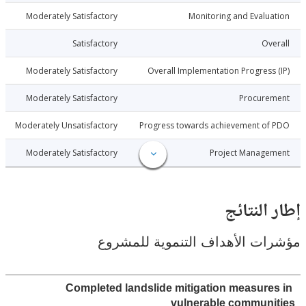
5-11-17
Moderately Satisfactory
Monitoring and Evalu
5-11-17
Satisfactory
Ov
5-11-17
Moderately Satisfactory
Overall Implementation Progress
5-11-17
Moderately Satisfactory
Procure
5-11-17
Moderately Unsatisfactory
Progress towards achievement of
5-11-17
Moderately Satisfactory
Project Manage
النتائج
ت الأهداف التنموية للمشروع
Completed landslide mitigation measure
vulnerable communi