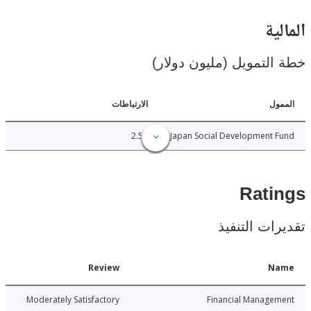
ية
لتمويل (مليون دولار)
ل
الارتباطات
2.50
Japan Social Development
Rat
ات التنفيذ
Date
Review
N
5-11-17
Moderately Satisfactory
Financial Manage