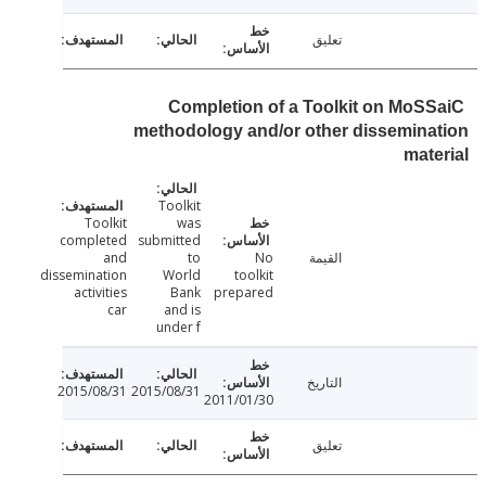
تعليق
Completion of a Toolkit on MoS
methodology and/or other dissemin
mat
Toolkit
Toolkit
was
completed
submitted
القيمة
No
to
and
dissemination
World
toolkit
activities
Bank
prepared
car
and is
under f
التاريخ
2015/08/31
2015/08/31
2011/01/30
تعليق