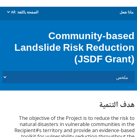
ل
الصفحة باللغة:
AR
dropdown
Community-ba
Landslide Risk Reduct
(JSDF Gra
التنمية
The objective of the Project is to reduce the r
natural disasters in vulnerable communities 
Recipient#s territory and provide an evidence
toolkit for vulnerability reduction througho