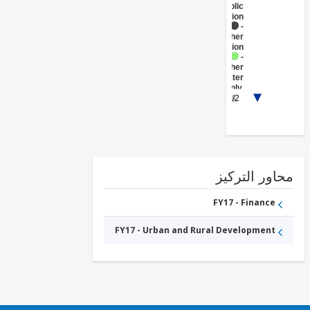
Public
Administration
FY17 -
Other
Transportation
FY17 -
Other
Water
Supply,
1/2
Sanitation
and
Waste
Management
ور التركيز
FY17 - Finance
FY17 - Urban and Rural Development