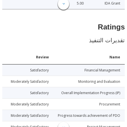
5.00
IDA 
Rat
ات التنفيذ
Date
Review
N
016-12-21
Satisfactory
Financial Manage
016-12-21
Moderately Satisfactory
Monitoring and Evalu
016-12-21
Satisfactory
Overall Implementation Progress
016-12-21
Moderately Satisfactory
Procure
016-12-21
Moderately Satisfactory
Progress towards achievement of
016-12-21
Moderately Satisfactory
Project Manage