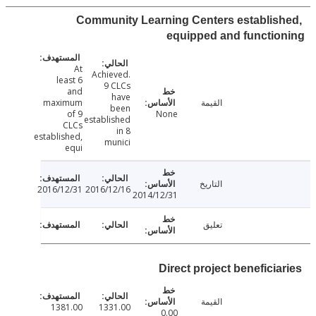
Community Learning Centers establis
equipped and functi
At
Achieved.
least 6
9 CLCs
and
have
القيمة
maximum
been
of 9
None
established
CLCs
in 8
established,
munici
equi
التاريخ
2016/12/31
2016/12/16
2014/12/31
تعليق
Direct project beneficia
القيمة
1381.00
1331.00
0.00