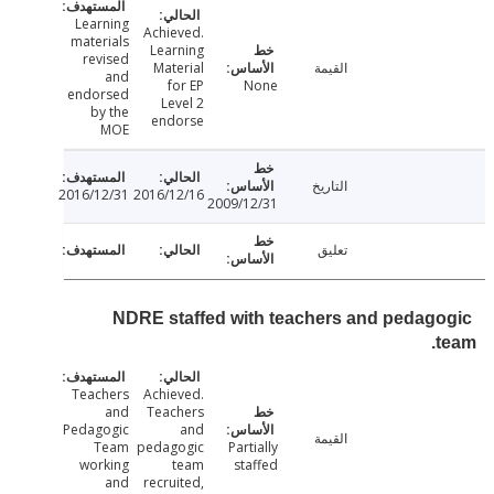
Learning
Achieved.
materials
Learning
revised
القيمة
Material
and
for EP
None
endorsed
Level 2
by the
endorse
MOE
التاريخ
2016/12/31
2016/12/16
2009/12/31
تعليق
NDRE staffed with teachers and pedag
Teachers
Achieved.
and
Teachers
Pedagogic
and
القيمة
Team
pedagogic
Partially
working
team
staffed
and
recruited,