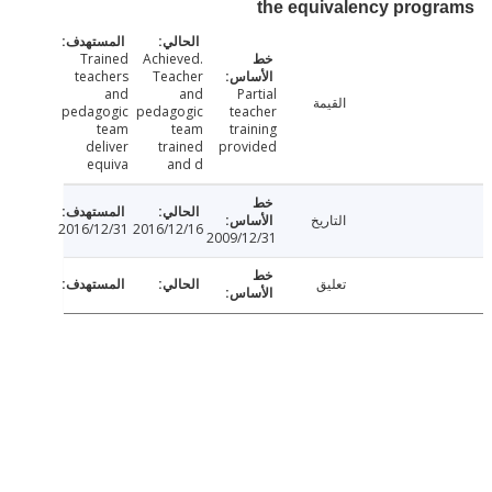
the equivalency prog
Trained
Achieved.
teachers
Teacher
and
and
Partial
القيمة
pedagogic
pedagogic
teacher
team
team
training
deliver
trained
provided
equiva
and d
التاريخ
2016/12/31
2016/12/16
2009/12/31
تعليق