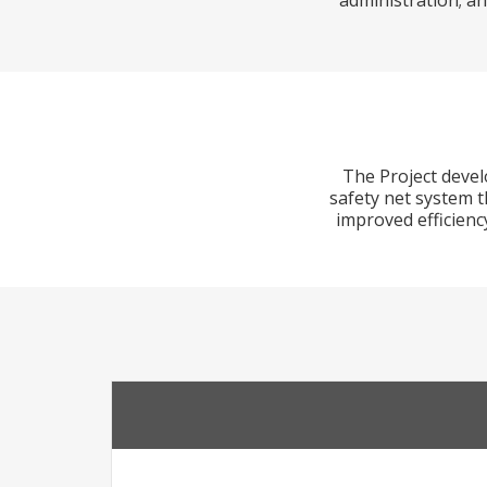
administration; an
The Project develo
safety net system t
improved efficienc