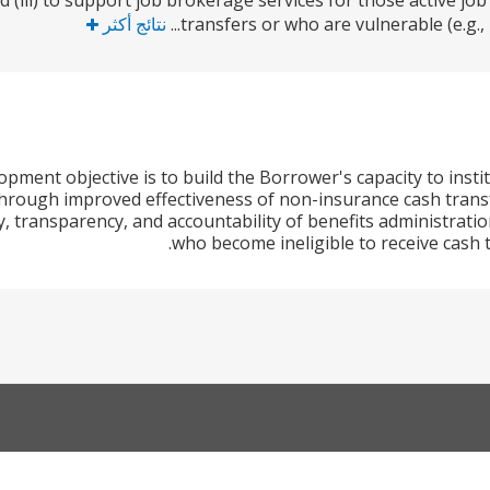
d (iii) to support job brokerage services for those active jo
transfers or who are vulnerable (e.g., 
نتائج أكثر
pment objective is to build the Borrower's capacity to institu
hrough improved effectiveness of non-insurance cash transfe
y, transparency, and accountability of benefits administrati
who become ineligible to receive cash 