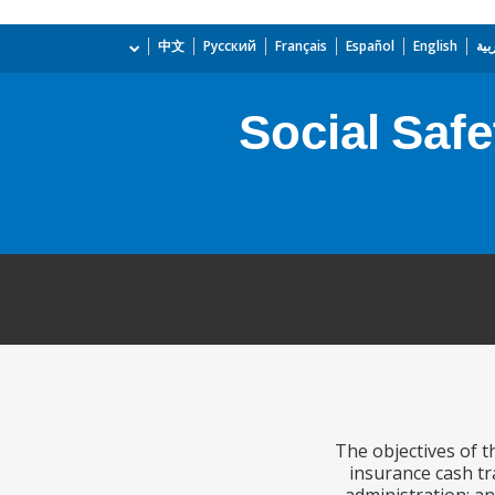
بية
English
Español
Français
Русский
中文
Social Saf
The objectives of 
insurance cash tra