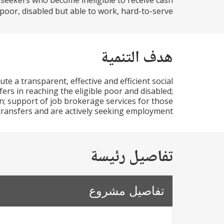
b seekers who become ineligible to receive cash
poor, disabled but able to work, hard-to-serve...
هدف التنمية
te a transparent, effective and efficient social
rs in reaching the eligible poor and disabled;
on; support of job brokerage services for those
transfers and are actively seeking employment.
تفاصيل رئيسة
تفاصيل مشروع