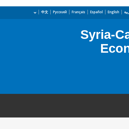
بية
English
Español
Français
Русский
中文
Syria-Ca
Econ