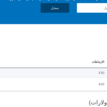
سجل
الارتباطات
3.50
4.50
ولارات)