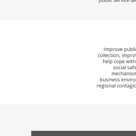
public service d
1) Improve pub
collection, impr
help cope with
social saf
mechanisms
business enviro
regional contagio