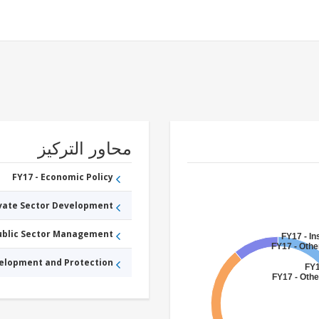
محاور التركيز
FY17 - Economic Policy
ivate Sector Development
Public Sector Management
FY17 - I
FY17 - Othe
velopment and Protection
FY1
FY17 - Othe