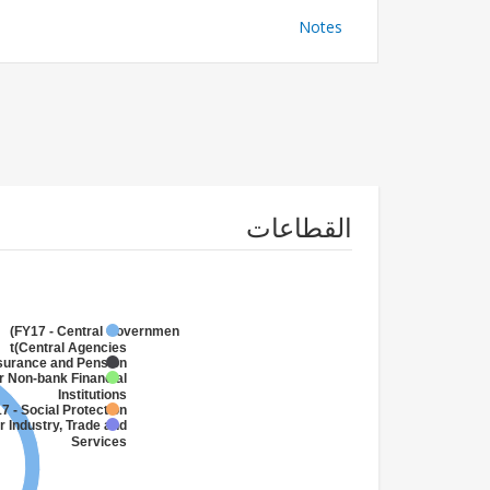
Notes
القطاعات
FY17 - Central Government
(Central Agencies
)
nsurance and Pension
r Non-bank Financial
Institutions
7 - Social Protection
r Industry, Trade and
Services