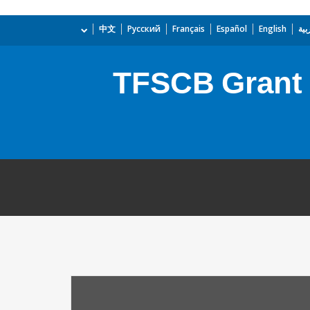
بية
English
Español
Français
Русский
中文
TFSCB Grant -