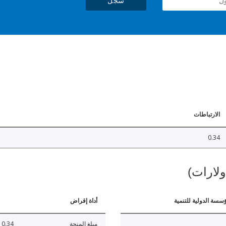
سجل
الارتباطات
0.34
ولارات)
ؤسسة الدولية للتنمية
أداة إقراض
مبلغ المنحة
0.34