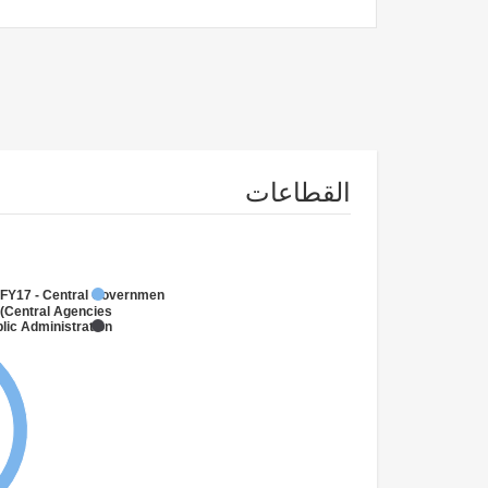
القطاعات
FY17 - Central Government
(Central Agencies
)
lic Administration