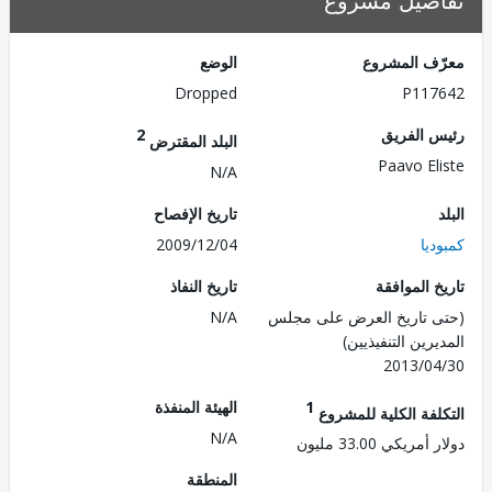
صيل مشروع
ف المشروع
الوضع
Dropped
P117
 الفريق
2
البلد المقترض
Paavo El
N/A
تاريخ الإفصاح
يا
2009/12/04
 الموافقة
تاريخ النفاذ
 تاريخ العرض على مجلس
N/A
رين التنفيذيين)
2013/0
1
الهيئة المنفذة
لفة الكلية للمشروع
N/A
ريكي 33.00 مليون
المنطقة