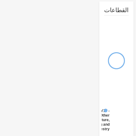
طاعات
FY17 -
Other
Agriculture,
Fishing and
Forestry