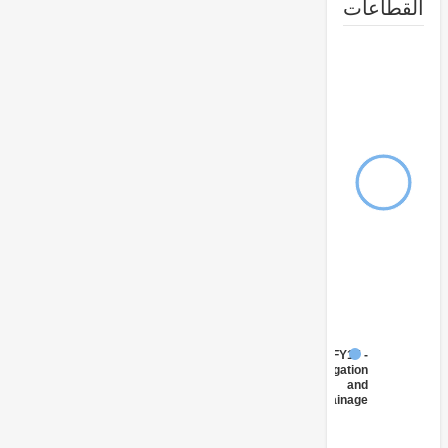
طاعات
FY17 -
Irrigation
and
Drainage