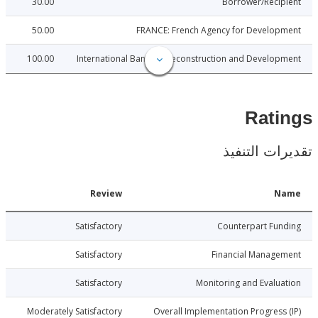
30.00
Borrower/Reci
50.00
FRANCE: French Agency for Develop
100.00
International Bank for Reconstruction and Develo
Rat
ات التنفيذ
Date
Review
N
017-12-20
Satisfactory
Counterpart Fu
017-12-20
Satisfactory
Financial Manage
017-12-20
Satisfactory
Monitoring and Evalu
017-12-20
Moderately Satisfactory
Overall Implementation Progress