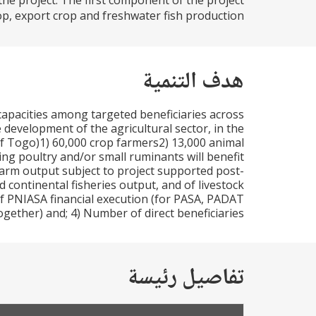
 the project. The first component of the project
p, export crop and freshwater fish production...
هدف التنمية
e capacities among targeted beneficiaries across
 development of the agricultural sector, in the
s of Togo)1) 60,000 crop farmers2) 13,000 animal
ng poultry and/or small ruminants will benefit
arm output subject to project supported post-
d continental fisheries output, and of livestock
of PNIASA financial execution (for PASA, PADAT
ether) and; 4) Number of direct beneficiaries.
تفاصيل رئيسة