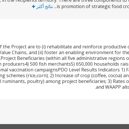
r, in the recipients territory. There are three components to
is promotion of strategic food cro
نتائج أكثر
f the Project are to (i) rehabilitate and reinforce productiv
Value Chains, and (ii) foster an enabling environment for the
y.Project Beneficiaries (within all five administrative region
sh producers4) 500 fish merchants5) 650,000 households raisi
imal vaccination campaignsPDO Level Results Indicators 1) F
g schemes (rice,corn); 2) Increase of crop (coffee, cocoa) an
l ruminants, poultry) among project beneficiaries; 3) Rates 
and WAAPP altog