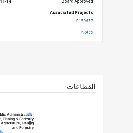
11/14
Board Approved
Associated Projects
P159637
Notes
القطاعات
blic Administration -
e, Fishing & Forestry
 Agriculture, Fishing
and Forestry