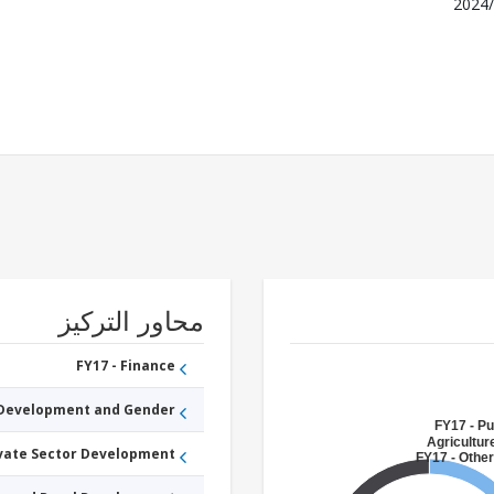
2024/
محاور التركيز
FY17 - Finance
 Development and Gender
FY17 - Pu
Agricultur
ivate Sector Development
FY17 - Other