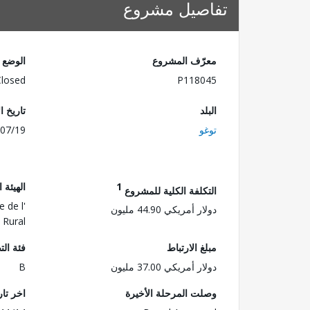
تفاصيل مشروع
معرّف المشروع
الوضع
Closed
P118045
البلد
تاريخ ا
توغو
07/19
1
الهيئة 
التكلفة الكلية للمشروع
e de l'
دولار أمريكي 44.90 مليون
 Rural
مبلغ الارتباط
فئة الت
دولار أمريكي 37.00 مليون
B
وصلت المرحلة الأخيرة
اخر تا