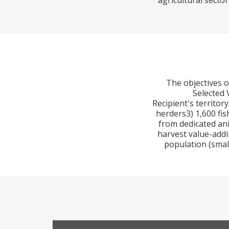
agricultural secto
The objectives o
Selected 
Recipient's territor
herders3) 1,600 fi
from dedicated an
harvest value-addin
population (smal