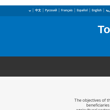
بية
English
Español
Français
Русский
中文
To
The objectives of t
beneficiarie