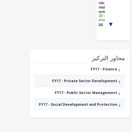
Sub-
National
Government
FY17 -
Workforce
1/4
Development
and
Vocational
Education
والمتوسطة
والصغيرة،
الصغرى،
ور التركيز
الأعمال
مؤسسات
تمويل
FY17 -
FY17 - Finance
Other
Water
FY17 - Private Sector Development
Supply,
Sanitation
and
FY17 - Public Sector Management
Waste
Management
FY17 - Social Development and Protection