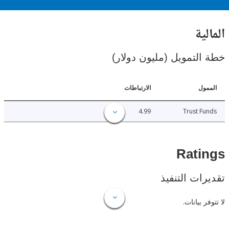
ية
لتمويل (مليون دولار)
ل
الارتباطات
4.99
Trust 
Rat
ات التنفيذ
 بيانات.