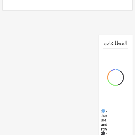
طاعات
FY17 -
Other
Agriculture,
Fishing and
Forestry
FY17 -