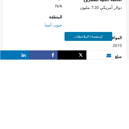
N/A
مريكي 7.20 مليون
المنطقة
جنوب آسيا
3
استقصاء الملاحظات
فقة للسنة المالية
2
الارتباط
فئة التصنيف البيئي
Share
Share
Tweet
بريد الكتروني
مريكي 7.20 مليون
B
طر البيئية والاجتماعية
تاريخ الإقفال
قابل للتطبيق
2023/12/18
 المرحلة الأخيرة
Parent Projects
P131263
Board Appr
تاريخ تحديث
2022/0