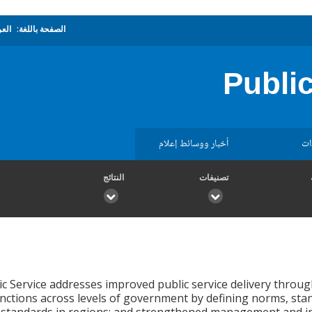
الصفحة باللغة:
العر
Public
ات
أخبار ووسائط إعلام
تصنيفات
النتائج
c Service addresses improved public service delivery through 
unctions across levels of government by defining norms, sta