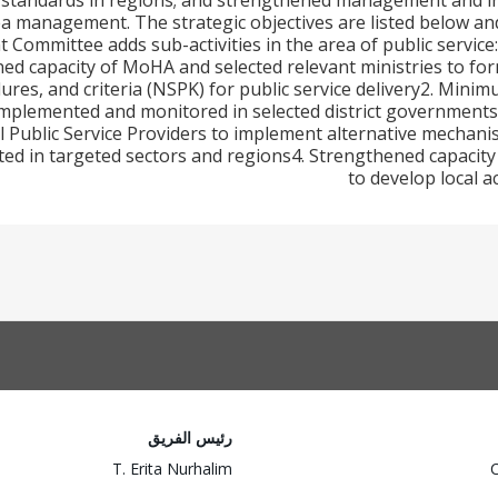
standards in regions; and strengthened management and insti
a management. The strategic objectives are listed below and
ommittee adds sub-activities in the area of public service:1
ed capacity of MoHA and selected relevant ministries to f
ures, and criteria (NSPK) for public service delivery2. Mini
mplemented and monitored in selected district government
l Public Service Providers to implement alternative mechanis
oted in targeted sectors and regions4. Strengthened capacity
to develop local a
رئيس الفريق
T. Erita Nurhalim