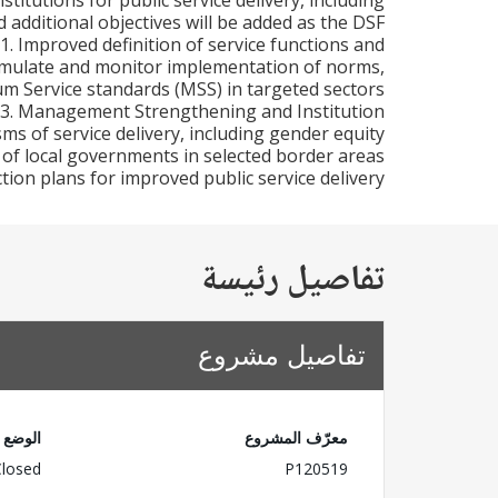
tutions for public service delivery, including
 additional objectives will be added as the DSF
. Improved definition of service functions and
ormulate and monitor implementation of norms,
mum Service standards (MSS) in targeted sectors
s3. Management Strengthening and Institution
ms of service delivery, including gender equity
 of local governments in selected border areas
ction plans for improved public service delivery
تفاصيل رئيسة
تفاصيل مشروع
معرّف المشروع
الوضع
Closed
P120519