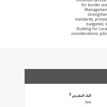
minimum service 
for border are
Management C
strengthen
standards, proced
budgeted, i
Building for Loca
considerations, pil
2
البلد المقترض
N/A