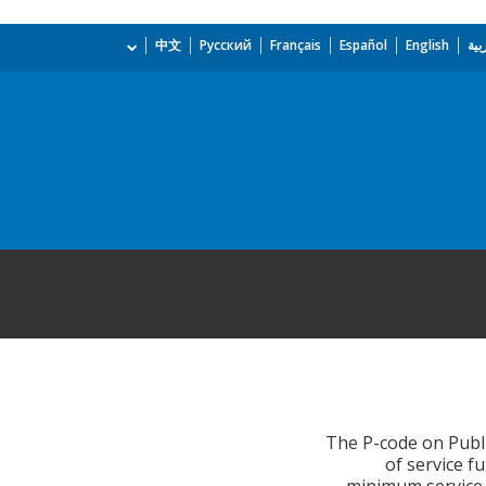
بية
English
Español
Français
Русский
中文
The P-code on Publi
of service f