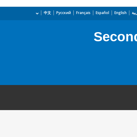
بية
English
Español
Français
Русский
中文
Second