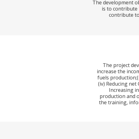
The development obj
is to contribute
contribute t
The project deve
increase the incom
fuels production;(
(iv) Reducing ne
Increasing i
production and ot
the training, inf