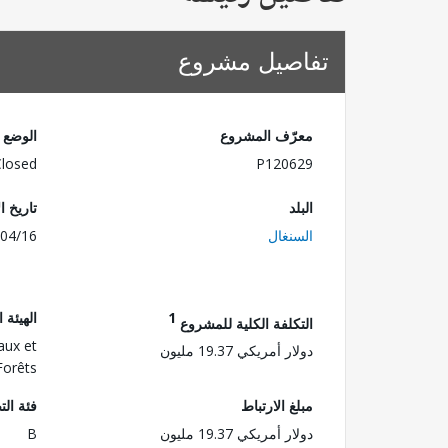
تفاصيل مشروع
معرّف المشروع
الوضع
Closed
P120629
البلد
تاريخ ا
السنغال
04/16
1
الهيئة 
التكلفة الكلية للمشروع
aux et
دولار أمريكي 19.37 مليون
Forêts
مبلغ الارتباط
فئة الت
دولار أمريكي 19.37 مليون
B