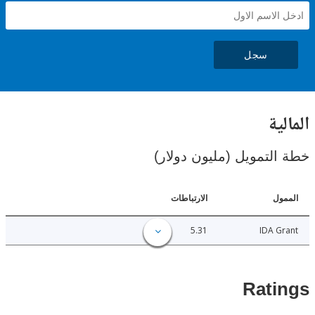
سجل
ية
لتمويل (مليون دولار)
ل
الارتباطات
5.31
IDA 
Rat