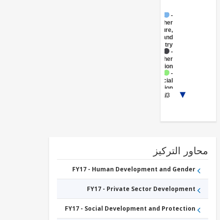
FY17 -
Other
Agriculture,
Fishing and
Forestry
FY17 -
Other
Education
FY17 -
Social
Protection
FY17 -
1/3
Public
Administration
- Social
Protection
FY17 -
Other
Water
ور التركيز
Supply,
Sanitation
and
FY17 - Human Development and Gender
Waste
Management
FY17 - Private Sector Development
FY17 - Social Development and Protection