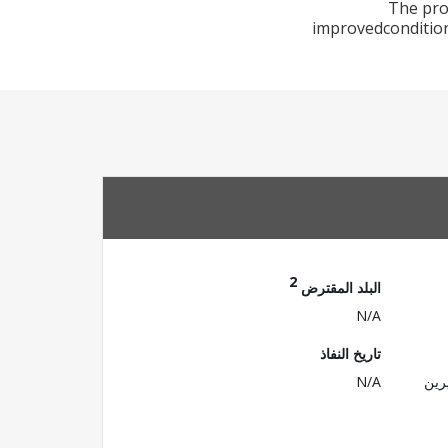
The proj
improvedcondition
2
البلد المقترض
N/A
تاريخ النفاذ
رين
N/A