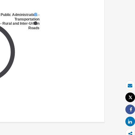
 Public Administration -
Transportation
- Rural and Inter-Urban
Roads
بريد الكتروني
Tweet
طباعة
Share
Share