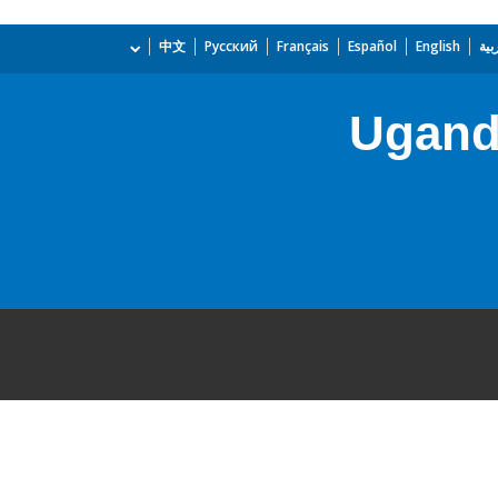
بية
English
Español
Français
Русский
中文
Uganda