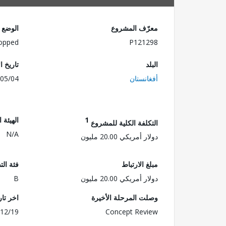
معرّف المشروع
الوضع
opped
P121298
البلد
تاريخ ا
أفغانستان
05/04
1
الهيئة 
التكلفة الكلية للمشروع
N/A
دولار أمريكي 20.00 مليون
مبلغ الارتباط
فئة الت
دولار أمريكي 20.00 مليون
B
وصلت المرحلة الأخيرة
اخر تا
12/19
Concept Review