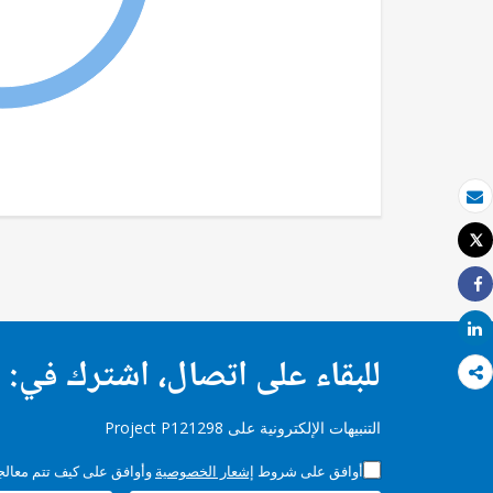
بريد الكتروني
Tweet
طباعة
Share
Share
للبقاء على اتصال، اشترك في:
التنبيهات الإلكترونية على Project P121298
أوافق على شروط
إشعار الخصوصية
وأوافق على كيف تتم معالجة 