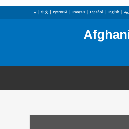
بية
English
Español
Français
Русский
中文
Afghani