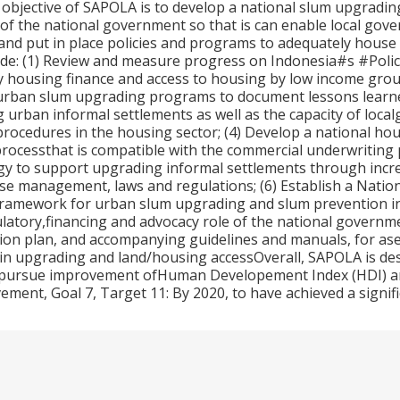
objective of SAPOLA is to develop a national slum upgradin
le of the national government so that is can enable local go
and put in place policies and programs to adequately house
clude: (1) Review and measure progress on Indonesia#s #Po
ly housing finance and access to housing by low income group
rban slum upgrading programs to document lessons learned 
ng urban informal settlements as well as the capacity of lo
rocedures in the housing sector; (4) Develop a national hou
ocessthat is compatible with the commercial underwriting pra
gy to support upgrading informal settlements through incr
use management, laws and regulations; (6) Establish a Natio
ramework for urban slum upgrading and slum prevention in I
latory,financing and advocacy role of the national governme
ion plan, and accompanying guidelines and manuals, for as
s in upgrading and land/housing accessOverall, SAPOLA is d
pursue improvement ofHuman Developement Index (HDI) an
ment, Goal 7, Target 11: By 2020, to have achieved a signifi