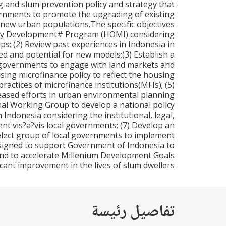
g and slum prevention policy and strategy that
vernments to promote the upgrading of existing
 new urban populations.The specific objectives
licy Development# Program (HOMI) considering
s; (2) Review past experiences in Indonesia in
and potential for new models;(3) Establish a
calgovernments to engage with land markets and
sing microfinance policy to reflect the housing
ctices of microfinance institutions(MFIs); (5)
eased efforts in urban environmental planning
nal Working Group to develop a national policy
ndonesia considering the institutional, legal,
nt vis?a?vis local governments; (7) Develop an
elect group of local governments to implement
esigned to support Government of Indonesia to
d to accelerate Millenium Development Goals
cant improvement in the lives of slum dwellers.
تفاصيل رئيسة