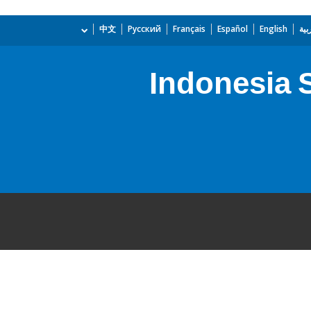
بية
English
Español
Français
Русский
中文
Indonesia S