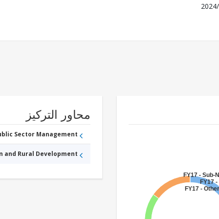
2024/
محاور التركيز
Public Sector Management
an and Rural Development
FY17 - Sub-
FY17 -
FY17 - Othe