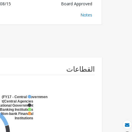
08/15
Board Approved
Notes
القطاعات
FY17 - Central Government
(Central Agencies
)
National Government
 Banking Institutions
r Non-bank Financial
Institutions
بريد الكتروني