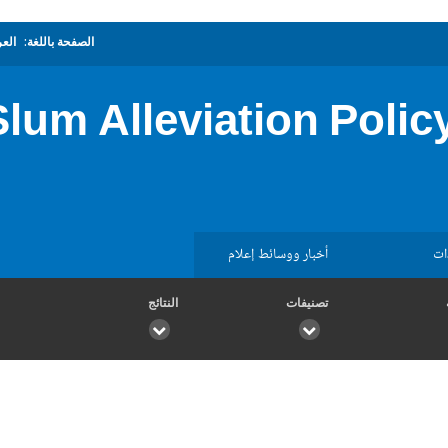
الصفحة باللغة:
العر
lum Alleviation Polic
ات
أخبار ووسائط إعلام
تصنيفات
النتائج