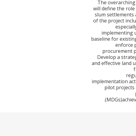
The overarching 
will define the ro
slum settlements 
of the project in
especial
implementing u
baseline for existi
enforce p
procurement pr
Develop a strate
and effective land 
f
regu
implementation act
pilot project
(MDGs)achieve