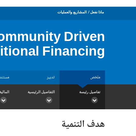
ماذا نفعل
المشاريع والعمليات
Community Driven
tional Financing
ملخص
تدبير
مستند
تفاصيل رئيسة
التفاصيل الرئيسية
المالية
هدف التنمية