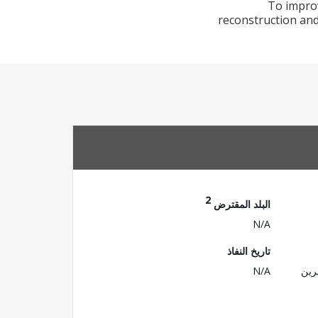
To improv
reconstruction and
2
البلد المقترض
N/A
تاريخ النفاذ
رين
N/A