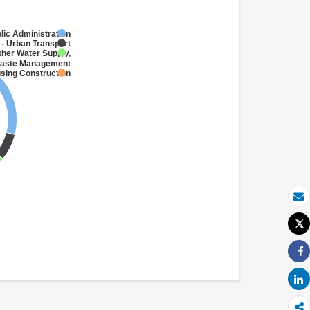
lic Administration
- Urban Transport
ther Water Supply,
 Waste Management
sing Construction
بريد الكتروني
Tweet
طباعة
Share
Share