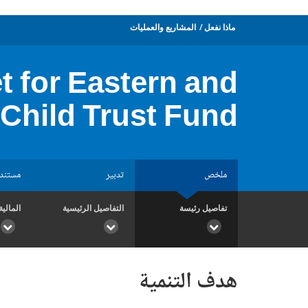
ماذا نفعل
المشاريع والعمليات
for Eastern and
Child Trust Fund
ملخص
تدبير
مستند
تفاصيل رئيسة
التفاصيل الرئيسية
المالية
هدف التنمية