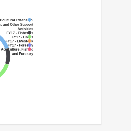
ricultural Extension,
, and Other Support
Activities
FY17 - Fisheries
FY17 - Crops
FY17 - Livestock
FY17 - Forestry
 Agriculture, Fishing
and Forestry