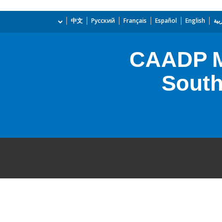
بية
English
Español
Français
Русский
中文
CAADP M
South