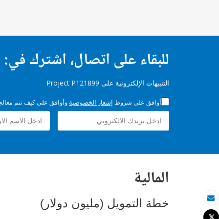
للبقاء على اتصال، اشترك في:
التنبيهات الإلكترونية على Project P121899
أوافق على شروط
إشعار الخصوصية
وأوافق على كيف تتم معالجة 
المالية
خطة التمويل (مليون دولار)
بريد الكتروني
Tweet