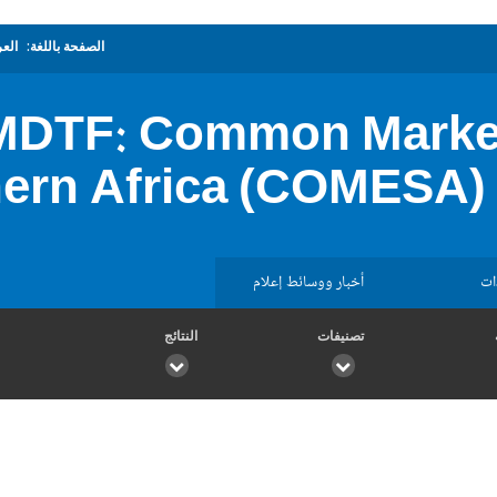
الصفحة باللغة:
العر
DTF: Common Market 
ern Africa (COMESA) 
ات
أخبار ووسائط إعلام
تصنيفات
النتائج