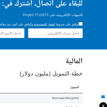
للبقاء على اتصال، اشترك في:
التنبيهات الإلكترونية على Project P122015
أوافق على شروط
إشعار الخصوصية
وأوافق على كيف تتم معالجة 
المالية
خطة التمويل (مليون دولار)
الممول
Borrower/Recipient
بريد الكتروني
Tweet