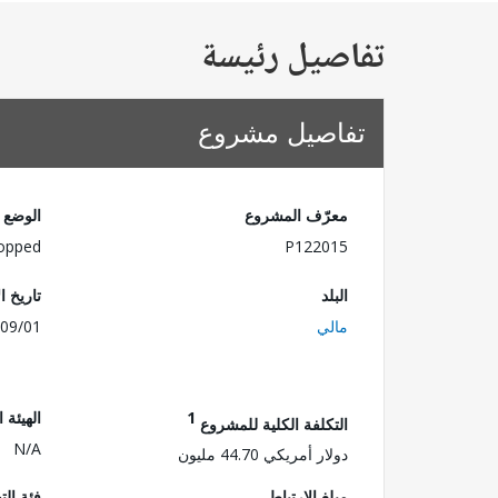
تفاصيل رئيسة
تفاصيل مشروع
معرّف المشروع
الوضع
opped
P122015
البلد
تاريخ ا
مالي
09/01
1
الهيئة 
التكلفة الكلية للمشروع
N/A
دولار أمريكي 44.70 مليون
مبلغ الارتباط
فئة الت