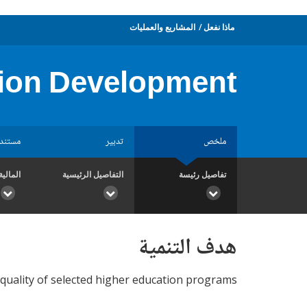
ماذا نفعل
المشاريع والعمليات
ion Development
ملخص
تدبير
مستند
تفاصيل رئيسة
التفاصيل الرئيسية
المالية
هدف التنمية
uality of selected higher education programs.