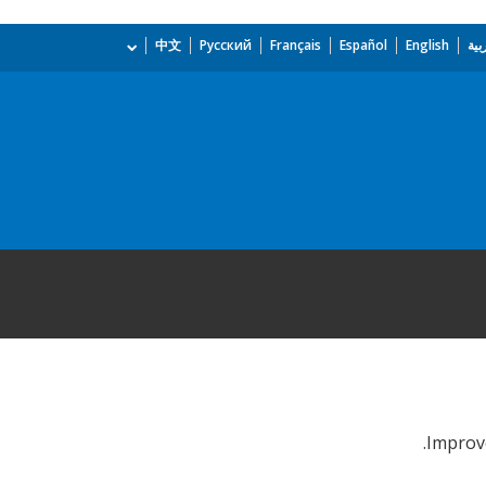
بية
English
Español
Français
Русский
中文
Improve