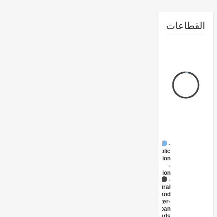
طاعات
FY17 -
Public
Administration
-
Transportation
FY17 -
Rural
and
Inter-
Urban
Roads