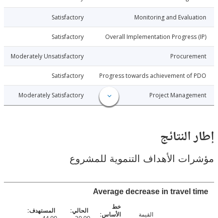
9-06-28
Satisfactory
Monitoring and Evalu
9-06-28
Satisfactory
Overall Implementation Progress
9-06-28
Moderately Unsatisfactory
Procure
9-06-28
Satisfactory
Progress towards achievement of
9-06-28
Moderately Satisfactory
Project Manage
النتائج
ت الأهداف التنموية للمشروع
Average decrease in travel 
القيمة