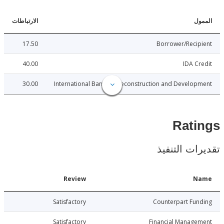
ل
الارتباطات
17.50
Borrower/Reci
40.00
IDA C
30.00
International Bank for Reconstruction and Develo
Rat
ات التنفيذ
Date
Review
N
9-06-28
Satisfactory
Counterpart Fu
9-06-28
Satisfactory
Financial Manage