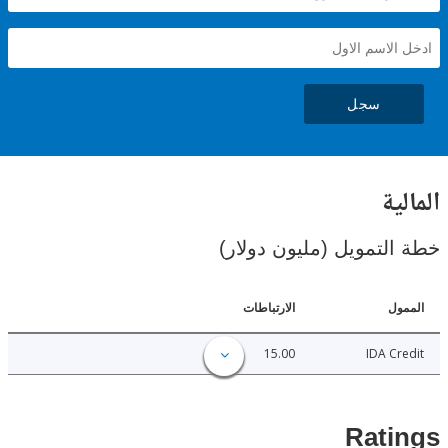
سجل
ية
لتمويل (مليون دولار)
ل
الارتباطات
15.00
IDA C
Rat