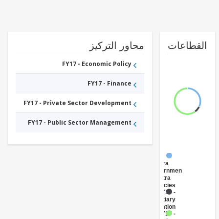
طاعات
محاور التركيز
FY17 - Economic Policy
FY17 - Finance
FY17 - Private Sector Development
FY17 - Public Sector Management
FY17 -
Central
Government
(Central
Agencies
)
FY17 -
Tertiary
Education
FY17 -