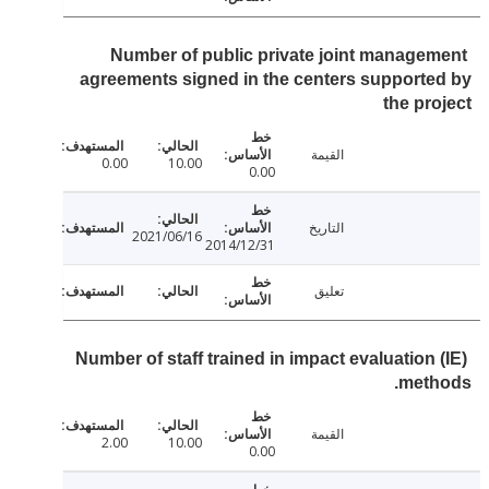
Number of public private joint manage
agreements signed in the centers support
the pr
القيمة
0.00
10.00
0.00
التاريخ
2021/06/16
2014/12/31
تعليق
Number of staff trained in impact evaluation 
meth
القيمة
2.00
10.00
0.00