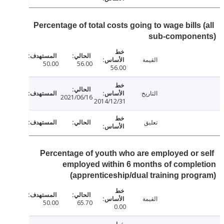
Percentage of total costs going to wage bills
sub-compone
القيمة
50.00
56.00
56.00
التاريخ
2021/06/16
2014/12/31
تعليق
Percentage of youth who are employed or 
employed within 6 months of compl
(apprenticeship/dual training pro
القيمة
50.00
65.70
0.00