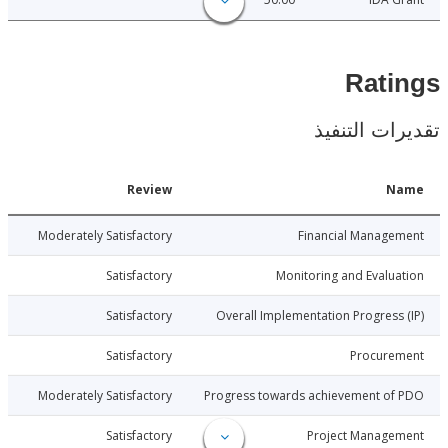
Rat
ات التنفيذ
Date
Review
N
020-12-17
Moderately Satisfactory
Financial Manage
020-12-17
Satisfactory
Monitoring and Evalu
020-12-17
Satisfactory
Overall Implementation Progress
020-12-17
Satisfactory
Procure
020-12-17
Moderately Satisfactory
Progress towards achievement of
020-12-17
Satisfactory
Project Manage