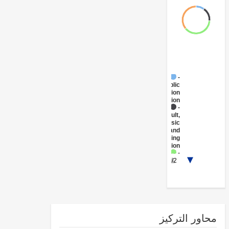
FY17 -
Public
Administration
- Education
FY17 -
Adult,
Basic
and
Continuing
Education
FY17 -
1/2
Workforce
Development
and
Vocational
Education
FY17 -
Social
Protection
ور التركيز