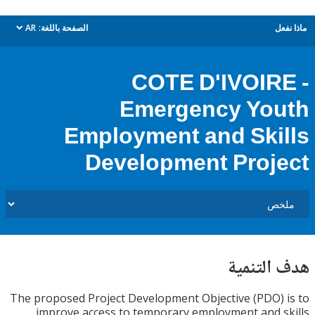
ل
الصفحة باللغة:
AR
dropdown
COTE D'IVOIR
Emergency Yo
Employment and Ski
Development Proj
التنمية
The proposed Project Development Objective (PDO)
improve access to temporary employment and 