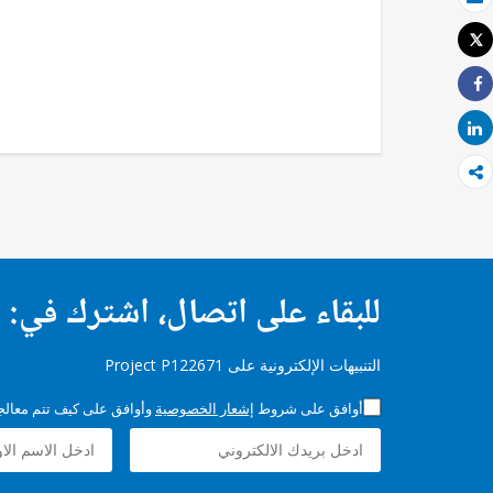
بريد الكتروني
Tweet
طباعة
Share
Share
للبقاء على اتصال، اشترك في:
التنبيهات الإلكترونية على Project P122671
أوافق على شروط
إشعار الخصوصية
وأوافق على كيف تتم معالجة 