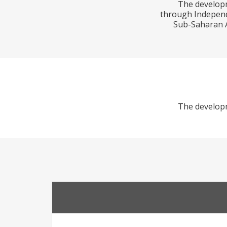
The developm
through Independe
Sub-Saharan A
The developm