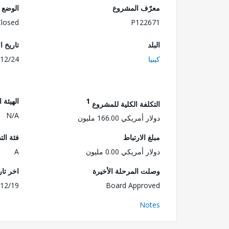
معرّف المشروع
الوضع
Closed
P122671
البلد
تاريخ ا
كينيا
12/24
1
الهيئة 
التكلفة الكلية للمشروع
N/A
دولار أمريكي 166.00 مليون
مبلغ الارتباط
فئة الت
دولار أمريكي 0.00 مليون
A
وصلت المرحلة الأخيرة
اخر تا
12/19
Board Approved
Notes