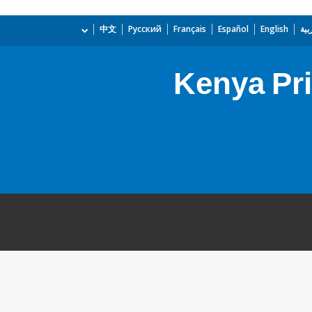
بية
English
Español
Français
Русский
中文
Kenya Pri