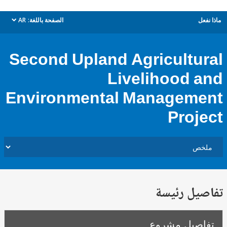
ل
الصفحة باللغة:
AR
dropdown
Second Upland Agricultu
Livelihood 
Environmental Managem
Proj
يل رئيسة
صيل مشروع