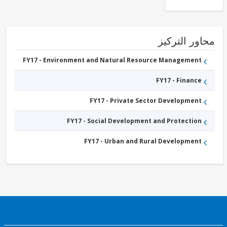
- Water,
Sanitation and
Waste
Management
FY17 -
ور التركيز
Other
Water
FY17 - Environment and Natural Resource Management
Supply,
Sanitation
and
FY17 - Finance
Waste
Management
FY17 - Private Sector Development
FY17 - Social Development and Protection
FY17 - Urban and Rural Development