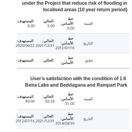
under the Project that reduce risk of floodi
localised areas (10 year return pe
القيمة
6.00
5.00
0.00
التاريخ
2020/06/22
2021/12/31
2012/07/16
تعليق
1.6 User’s satisfaction with the condition o
Beira Lake and Beddagana and Rampart 
القيمة
80.00
83.26
31.00
التاريخ
2012/07/16
2021/12/31
2014/04/30