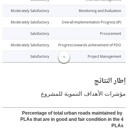
021-12-26
Moderately Satisfactory
Monitoring and Evalu
021-12-26
Moderately Satisfactory
Overall Implementation Progress
021-12-26
Satisfactory
Procure
021-12-26
Moderately Satisfactory
Progress towards achievement of
021-12-26
Satisfactory
Project Manage
النتائج
ت الأهداف التنموية للمشروع
Percentage of total urban roads maintaine
PLAs that are in good and fair condition in 