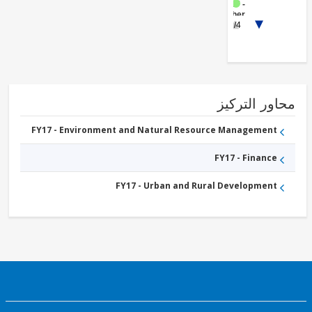
FY17 -
Other
1/4
Public
Administration
FY17 -
Urban
Transport
FY17 -
Other
Transportation
ور التركيز
FY17 -
Waste
Management
FY17 - Environment and Natural Resource Management
FY17 -
Other
FY17 - Finance
Water
Supply,
Sanitation
FY17 - Urban and Rural Development
and
Waste
Management