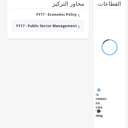
طاعات
محاور التركيز
FY17 - Economic Policy
FY17 - Public Sector Management
FY17 -
Central
Government
(Central
Agencies
)
FY17 -
Mining