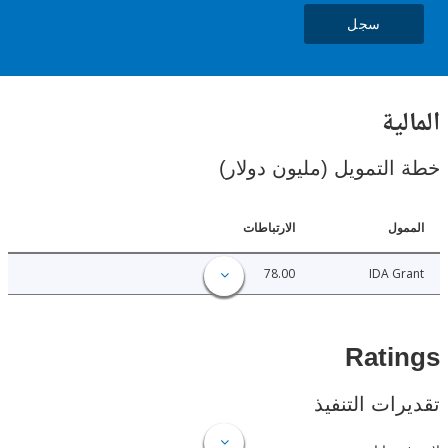
سجل
ية
لتمويل (مليون دولار)
ل
الارتباطات
78.00
IDA 
Rat
ات التنفيذ