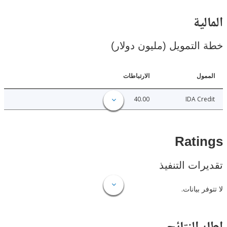
ية
لتمويل (مليون دولار)
ل
الارتباطات
40.00
IDA C
Rat
ات التنفيذ
 بيانات.