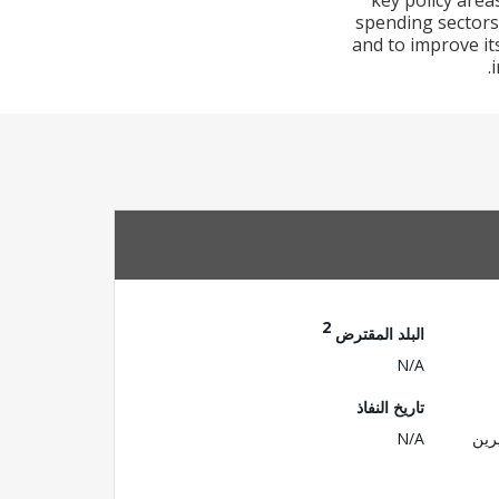
key policy area
spending sectors
and to improve its
2
البلد المقترض
N/A
تاريخ النفاذ
رين
N/A