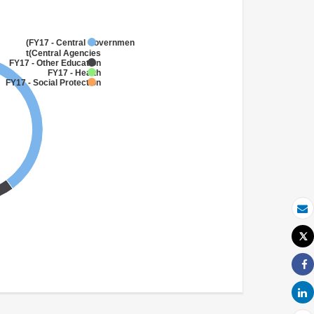
FY17 - Central Government
(Central Agencies
)
FY17 - Other Education
FY17 - Health
FY17 - Social Protection
بريد الكتروني
Tweet
طباعة
Share
Share