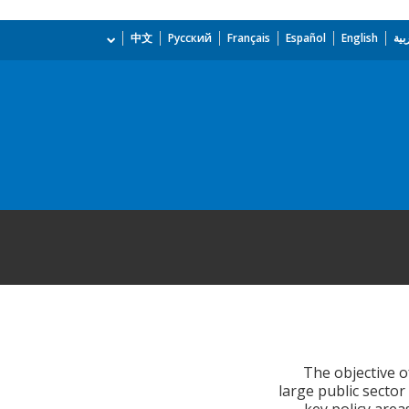
بية
English
Español
Français
Русский
中文
The objective o
large public sector