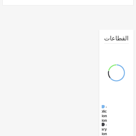
طاعات
FY17 -
Public
Administration
- Education
FY17 -
Secondary
Education