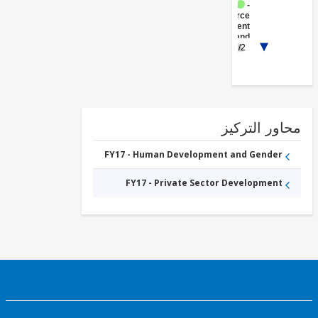
FY17 -
Workforce
Development
and
1/2
Vocational
Education
ور التركيز
FY17 - Human Development and Gender
FY17 - Private Sector Development