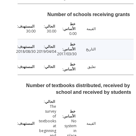
Number of schools receiving gr
القيمة
30.00
30.00
0.00
التاريخ
2018/08/30
2019/04/04
2017/03/30
تعليق
Number of textbooks distributed, receive
school and received by stu
The
survey
of
textbooks
No
القيمة
at
system
beginning
in
and
place