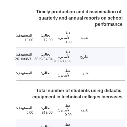
Timely production and disseminatio
quarterly and annual reports on s
perform
القيمة
10.00
12.00
0.00
التاريخ
2018/08/31
2019/04/04
2012/12/03
تعليق
Total number of students using dida
equipment in technical colleges incr
القيمة
0.00
818.00
0.00