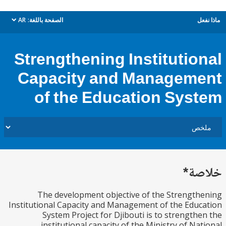
ل
الصفحة باللغة:
AR
dropdown
Strengthening Institutio
Capacity and Managem
of the Education Sys
ة*
The development objective of the Strengt
Institutional Capacity and Management of the Edu
System Project for Djibouti is to strength
institutional capacity of the Ministry of Na