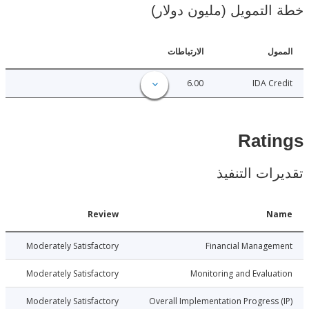
لتمويل (مليون دولار)
ل
الارتباطات
6.00
IDA C
Rat
ات التنفيذ
Date
Review
N
018-09-13
Moderately Satisfactory
Financial Manage
018-09-13
Moderately Satisfactory
Monitoring and Evalu
018-09-13
Moderately Satisfactory
Overall Implementation Progress