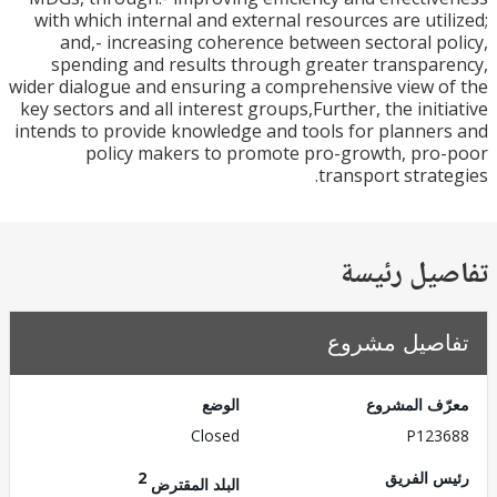
with which internal and external resources are uti
and,- increasing coherence between sectoral p
spending and results through greater transpa
wider dialogue and ensuring a comprehensive view 
key sectors and all interest groups,Further, the init
intends to provide knowledge and tools for planne
policy makers to promote pro-growth, pr
transport strat
يل رئيسة
صيل مشروع
ف المشروع
الوضع
Closed
P123
 الفريق
2
البلد المقترض