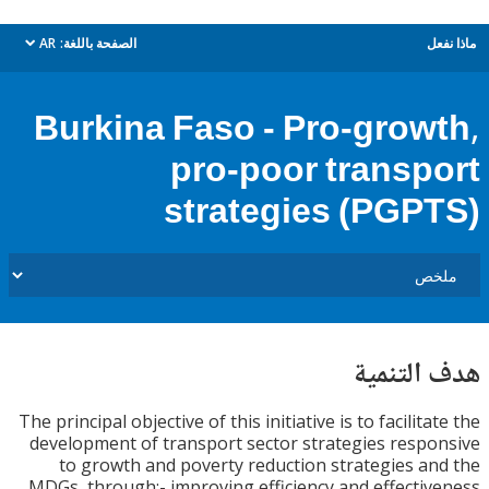
ل
الصفحة باللغة:
AR
dropdown
Burkina Faso - Pro-grow
pro-poor transp
strategies (PGP
التنمية
The principal objective of this initiative is to facilit
development of transport sector strategies resp
to growth and poverty reduction strategies a
MDGs, through:- improving efficiency and effecti