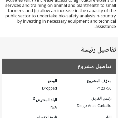
activities will: (i) increase access to agriculture ext
services and training on animal and planthealth to
farmers; and (ii) allow an increase in the capacity 
public sector to undertake bio-safety analysisin-c
by investing in necessary equipment and tec
assis
يل رئيسة
صيل مشروع
ف المشروع
الوضع
Dropped
P123
 الفريق
2
البلد المقترض
Diego Arias Carb
N/A
تاريخ الإفصاح