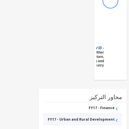
FY17 -
Other
Agriculture,
Fishing and
Forestry
ور التركيز
FY17 - Finance
FY17 - Urban and Rural Development