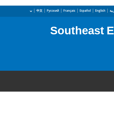
بية
English
Español
Français
Русский
中文
Southeast E