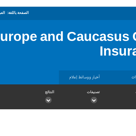
الصفحة باللغة:
العر
urope and Caucasus 
Insur
ات
أخبار ووسائط إعلام
تصنيفات
النتائج