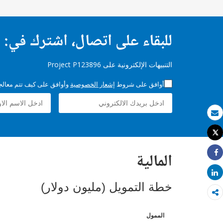
للبقاء على اتصال، اشترك في:
التنبيهات الإلكترونية على Project P123896
أوافق على شروط
إشعار الخصوصية
وأوافق على كيف تتم معالجة 
بريد الكتروني
Tweet
طباعة
المالية
Share
Share
خطة التمويل (مليون دولار)
الممول