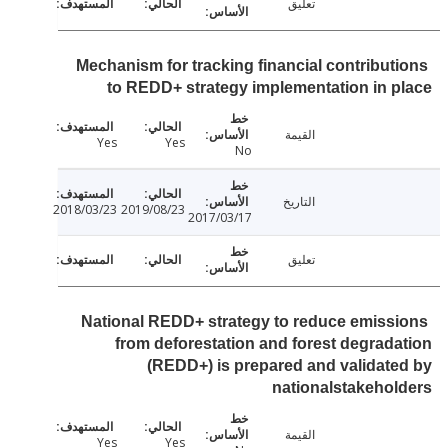
تعليق
Mechanism for tracking financial contribut
to REDD+ strategy implementation in 
القيمة
Yes
Yes
No
التاريخ
2018/03/23
2019/08/23
2017/03/17
تعليق
National REDD+ strategy to reduce emiss
from deforestation and forest degrad
(REDD+) is prepared and validat
nationalstakeho
القيمة
Yes
Yes