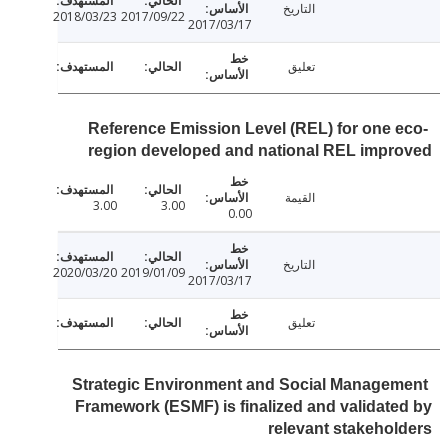
التاريخ
2018/03/23
2017/09/22
2017/03/17
تعليق
Reference Emission Level (REL) for one 
region developed and national REL imp
القيمة
3.00
3.00
0.00
التاريخ
2020/03/20
2019/01/09
2017/03/17
تعليق
Strategic Environment and Social Manage
Framework (ESMF) is finalized and validat
relevant stakeho