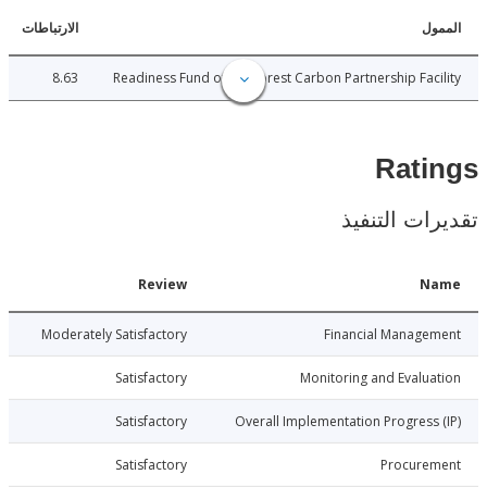
ل
الارتباطات
8.63
Readiness Fund of the Forest Carbon Partnership Fac
Rat
ات التنفيذ
Date
Review
N
020-12-02
Moderately Satisfactory
Financial Manage
020-12-02
Satisfactory
Monitoring and Evalu
020-12-02
Satisfactory
Overall Implementation Progress
020-12-02
Satisfactory
Procure