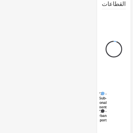
طاعات
FY17 -
Sub-
National
Government
FY17 -
Urban
Transport