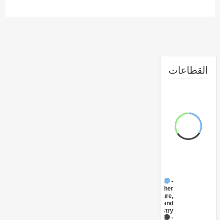
طاعات
FY17 -
Other
Agriculture,
Fishing and
Forestry
FY17 -