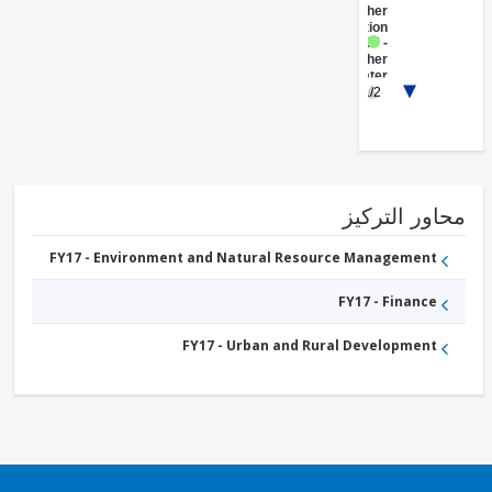
Other
Transportation
FY17 -
Other
Water
1/2
Supply,
Sanitation
and
Waste
Management
ور التركيز
FY17 - Environment and Natural Resource Management
FY17 - Finance
FY17 - Urban and Rural Development