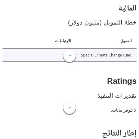
ية
لتمويل (مليون دولار)
ل
الارتباطات
1.50
Special Climate Change
Rat
ات التنفيذ
 بيانات.
النتائج