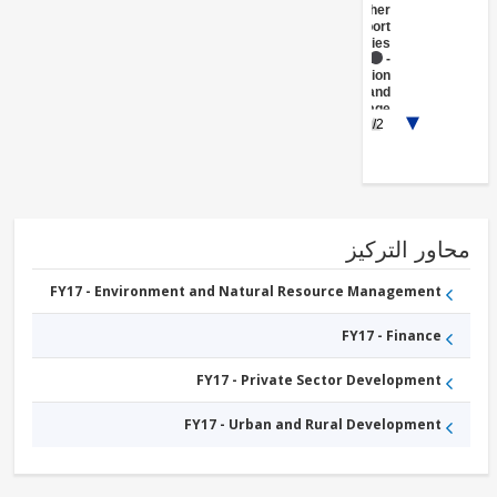
and Other
Support
Activities
FY17 -
Irrigation
and
Drainage
1/2
FY17 -
Public
Administration
- Agriculture,
Fishing &
Forestry
ور التركيز
FY17 - Environment and Natural Resource Management
FY17 - Finance
FY17 - Private Sector Development
FY17 - Urban and Rural Development