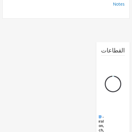
No
طاعات
FY17 -
Agricultural
Extension,
Research,