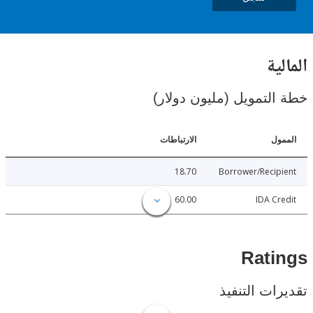
ية
لتمويل (مليون دولار)
ل
الارتباطات
18.70
Borrower/Reci
60.00
IDA C
Rat
ات التنفيذ