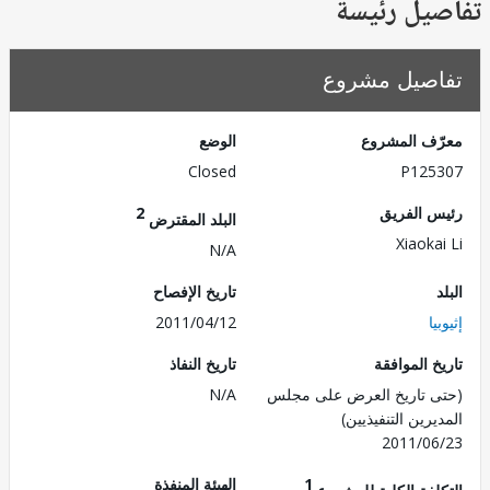
يل رئيسة
صيل مشروع
ف المشروع
الوضع
Closed
P125
 الفريق
2
البلد المقترض
Xiaoka
N/A
تاريخ الإفصاح
ا
2011/04/12
 الموافقة
تاريخ النفاذ
 تاريخ العرض على مجلس
N/A
رين التنفيذيين)
2011/0
1
الهيئة المنفذة
لفة الكلية للمشروع