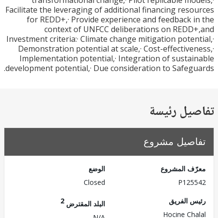
transformational change,· Pilot replicable mo
Facilitate the leveraging of additional financing res
for REDD+,· Provide experience and feedback 
context of UNFCC deliberations on RED
Investment criteria:· Climate change mitigation poten
Demonstration potential at scale,· Cost-effective
Implementation potential,· Integration of susta
development potential,· Due consideration to Safeg
يل رئيسة
صيل مشروع
ف المشروع
الوضع
Closed
P125
 الفريق
2
البلد المقترض
Hocine Ch
N/A