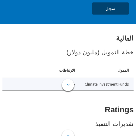
سجل
ية
لتمويل (مليون دولار)
ل
الارتباطات
0.25
Climate Investment 
Rat
ات التنفيذ