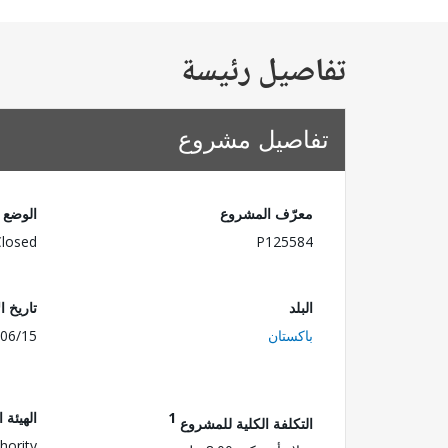
تفاصيل رئيسة
تفاصيل مشروع
معرّف المشروع
الوضع
Closed
P125584
البلد
تاريخ ا
باكستان
06/15
1
الهيئة 
التكلفة الكلية للمشروع
hority