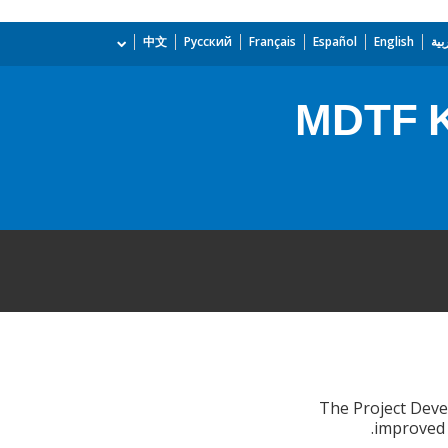
بية
English
Español
Français
Русский
中文
MDTF K
The Project Deve
improved 