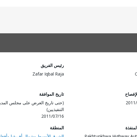
رئيس الفريق
Zafar Iqbal Raja
لإفصاح
تاريخ الموافقة
2011/
(حتى تاريخ العرض على مجلس المدي
التنفيذيين)
2011/07/16
المنفذة
المنطقة
Pakhtunkhwa Highway Aut
الشرق الأوسط وشمال أفريقيا وأفغان