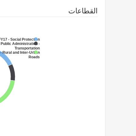
القطاعات
FY17 - Social Protection
 Public Administration -
Transportation
- Rural and Inter-Urban
Roads