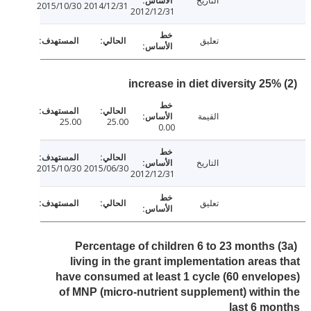
التاريخ
2015/10/30
2014/12/31
2012/12/31
تعليق
القيمة
25.00
25.00
0.00
التاريخ
2015/10/30
2015/06/30
2012/12/31
تعليق
(3a) Percentage of children 6 to 23 months
living in the grant implementation areas
have consumed at least 1 cycle (60 envel
of MNP (micro-nutrient supplement) withi
last 6 m