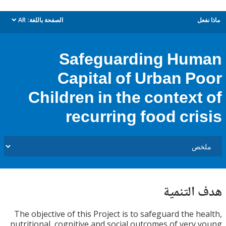
ل
الصفحة باللغة:
AR
dropdown
Safeguarding Hu
Capital of Urban P
Children in the context
recurring food cri
التنمية
The objective of this Project is to safeguard the h
nutritional, cognitive and social outcomes of very