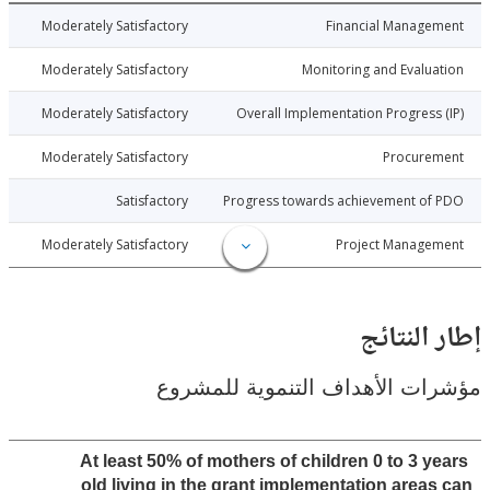
015-10-22
Moderately Satisfactory
Financial Manage
015-10-22
Moderately Satisfactory
Monitoring and Evalu
015-10-22
Moderately Satisfactory
Overall Implementation Progress
015-10-22
Moderately Satisfactory
Procure
015-10-22
Satisfactory
Progress towards achievement of
015-10-22
Moderately Satisfactory
Project Manage
النتائج
ت الأهداف التنموية للمشروع
At least 50% of mothers of children 0 to 3 y
old living in the grant implementation area