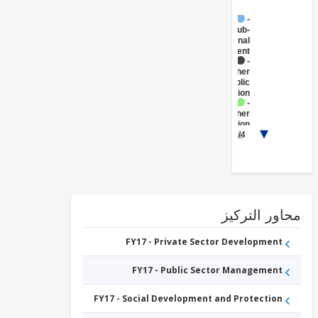
FY17 -
Sub-
National
Government
FY17 -
Other
Public
Administration
FY17 -
Other
Transportation
FY17 -
1/4
Sanitation
FY17 -
Waste
Management
FY17 -
Water
Supply
ور التركيز
FY17 -
Other
Water
FY17 - Private Sector Development
Supply,
Sanitation
FY17 - Public Sector Management
and
Waste
Management
FY17 - Social Development and Protection