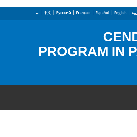
بية
English
Español
Français
Русский
中文
CEND
PROGRAM IN 