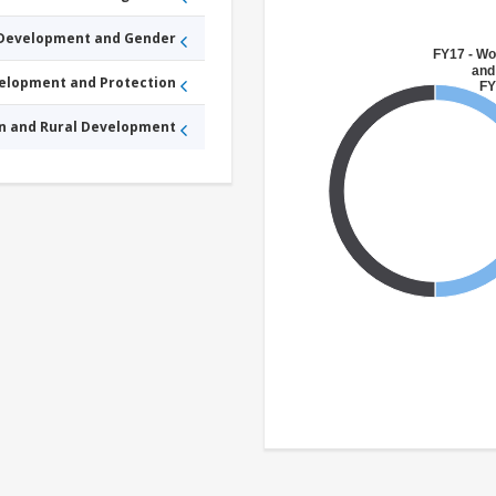
 Development and Gender
FY17 - W
and
velopment and Protection
FY
an and Rural Development