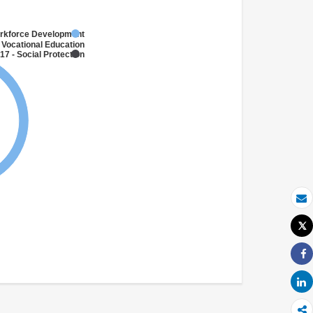
orkforce Development
 Vocational Education
17 - Social Protection
بريد الكتروني
Tweet
طباعة
Share
Share