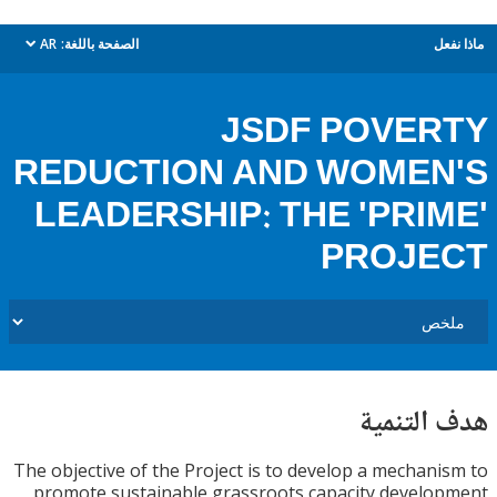
ل
الصفحة باللغة:
AR
dropdown
JSDF POVE
REDUCTION AND WOME
LEADERSHIP: THE 'PRI
PROJE
التنمية
The objective of the Project is to develop a mechan
promote sustainable grassroots capacity devel