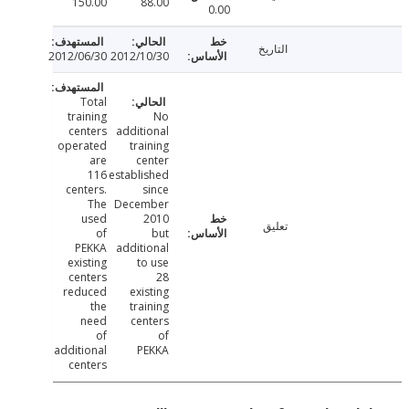
150.00
88.00
0.00
التاريخ
2012/06/30
2012/10/30
Total
training
No
centers
additional
operated
training
are
center
116
established
centers.
since
The
December
used
2010
تعليق
of
but
PEKKA
additional
existing
to use
centers
28
reduced
existing
the
training
need
centers
of
of
additional
PEKKA
centers