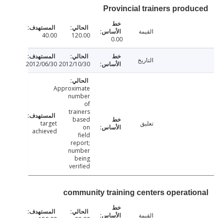
Provincial trainers prod
القيمة
40.00
120.00
0.00
التاريخ
2012/06/30
2012/10/30
Approximate
number
of
trainers
based
تعليق
target
on
achieved
field
report;
number
being
verified
community training centers operati
القيمة