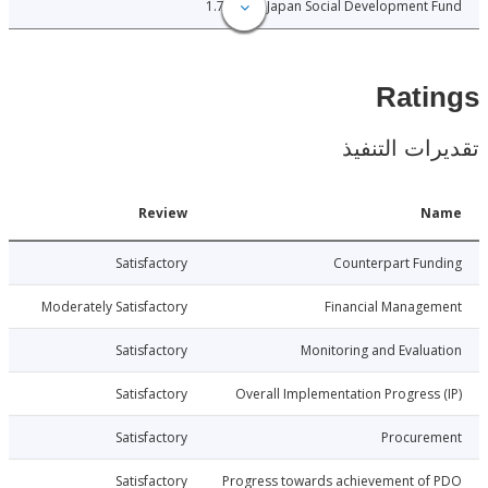
1.70
Japan Social Development
Rat
ات التنفيذ
Date
Review
N
012-11-11
Satisfactory
Counterpart Fu
012-11-11
Moderately Satisfactory
Financial Manage
012-11-11
Satisfactory
Monitoring and Evalu
012-11-11
Satisfactory
Overall Implementation Progress
012-11-11
Satisfactory
Procure
012-11-11
Satisfactory
Progress towards achievement of