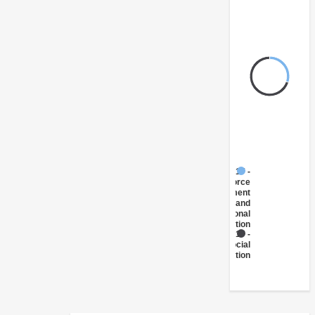
FY17 -
Workforce
Development
and
Vocational
Education
FY17 -
Social
Protection