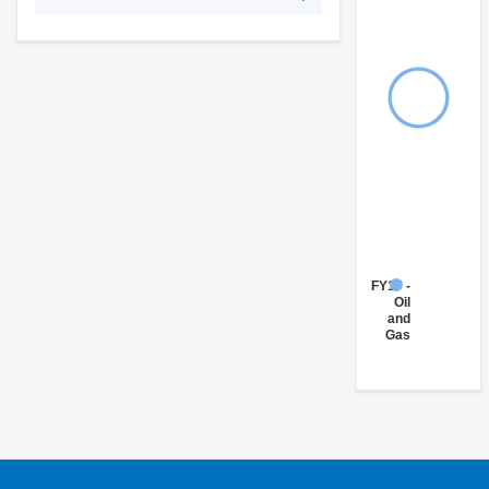
FY17 -
Oil
and
Gas