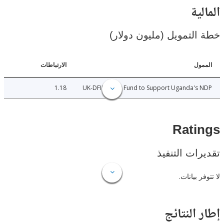
ية
لتمويل (مليون دولار)
ل
الارتباطات
1.18
UK-DFID Trust Fund to Support Uganda'
Rat
ات التنفيذ
 بيانات.
النتائج