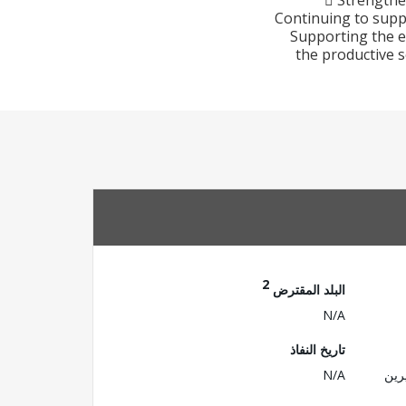
 Strengthe
Continuing to suppo
Supporting the e
the productive s
2
البلد المقترض
N/A
تاريخ النفاذ
رين
N/A