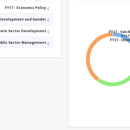
FY17 - Economic Policy
 Development and Gender
ivate Sector Development
FY17 - Sub-
FY17 
FY17 - Other
Public Sector Management