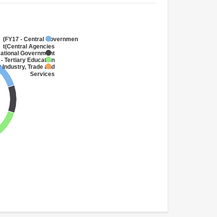
FY17 - Central Government
(Central Agencies
)
National Government
- Tertiary Education
 Industry, Trade and
Services