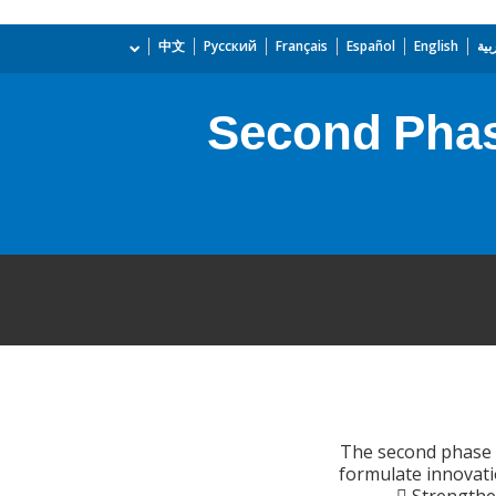
بية
English
Español
Français
Русский
中文
Second Phas
The second phase p
formulate innovati