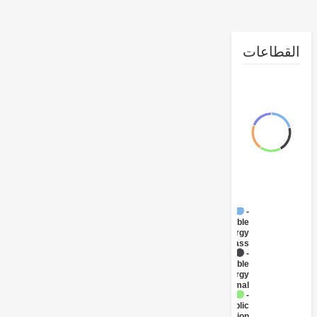
طاعات
FY17 -
Renewable
Energy
Biomass
FY17 -
Renewable
Energy
Geothermal
FY17 -
Public
Administration