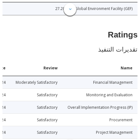
27.28
Global Environment Facility 
Rat
ات التنفيذ
Date
Review
N
2021-06-24
Moderately Satisfactory
Financial Manage
2021-06-24
Satisfactory
Monitoring and Evalu
2021-06-24
Satisfactory
Overall Implementation Progress
2021-06-24
Satisfactory
Procure
2021-06-24
Satisfactory
Project Manage