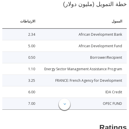
لتمويل (مليون دولار)
ل
الارتباطات
2.34
African Development 
5.00
African Development 
0.50
Borrower/Reci
1.10
Energy Sector Management Assistance Pro
3.25
FRANCE: French Agency for Develop
6.00
IDA C
7.00
OPEC 
Rat