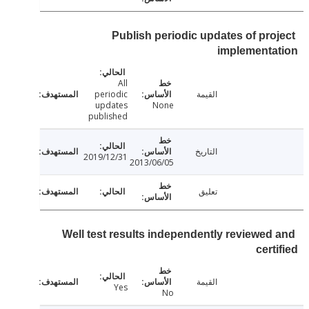
Publish periodic updates of pro
implementa
All
القيمة
periodic
updates
None
published
التاريخ
2019/12/31
2013/06/05
تعليق
Well test results independently reviewed
cert
القيمة
Yes
No