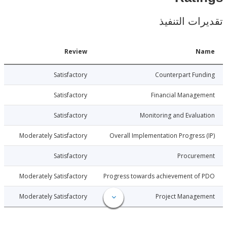
ات التنفيذ
Date
Review
N
020-01-02
Satisfactory
Counterpart Fu
020-01-02
Satisfactory
Financial Manage
020-01-02
Satisfactory
Monitoring and Evalu
020-01-02
Moderately Satisfactory
Overall Implementation Progress
020-01-02
Satisfactory
Procure
020-01-02
Moderately Satisfactory
Progress towards achievement of
020-01-02
Moderately Satisfactory
Project Manage