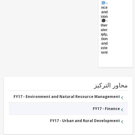
FY17 -
Insurance
and
Pension
FY17 -
Other
Water
Supply,
Sanitation
and
Waste
Management
ور التركيز
FY17 - Environment and Natural Resource Management
FY17 - Finance
FY17 - Urban and Rural Development