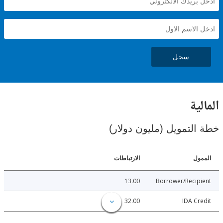
سجل
ية
لتمويل (مليون دولار)
ل
الارتباطات
13.00
Borrower/Reci
32.00
IDA C