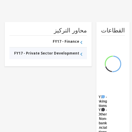
طاعات
محاور التركيز
FY17 - Finance
FY17 - Private Sector Development
FY17 -
Banking
Institutions
FY17 -
Other
Non-
bank
Financial